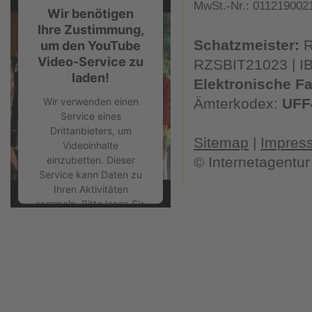
MwSt.-Nr.: 011219002
Wir benötigen
Akzeptieren
Ihre Zustimmung,
Schatzmeister:
R
um den YouTube
Video-Service zu
RZSBIT21023 | I
laden!
Elektronische F
Wir verwenden einen
Ämterkodex:
UFF
Service eines
Drittanbieters, um
Sitemap
|
Impres
Videoinhalte
einzubetten. Dieser
©
Internetagentu
Service kann Daten zu
Ihren Aktivitäten
sammeln. Bitte lesen Sie
die Details durch und
stimmen Sie der
Nutzung des Service
zu, um dieses Video
anzusehen.
Mehr Informationen