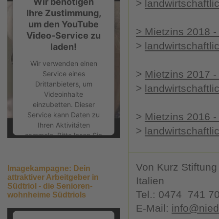
Wir benötigen
>
landwirtschaftli
Ihre Zustimmung,
um den YouTube
>
Mietzins 2018 -
Video-Service zu
>
landwirtschaftli
laden!
Wir verwenden einen
>
Mietzins 2017 -
Service eines
Drittanbieters, um
>
landwirtschaftli
Videoinhalte
einzubetten. Dieser
Service kann Daten zu
>
Mietzins 2016 -
Ihren Aktivitäten
>
landwirtschaftli
sammeln. Bitte lesen Sie
die Details durch und
stimmen Sie der
Von Kurz Stiftung 
Nutzung des Service
Imagekampagne: Dein
zu, um dieses Video
attraktiver Arbeitgeber in
Italien
Südtriol - die Senioren­
anzusehen.
Tel.: 0474 741 7
wohnheime Südtriols
Mehr Informationen
E-Mail:
info@niede