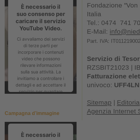
Fondazione "Von K
È necessario il
Italia
suo consenso per
caricare il servizio
Tel.: 0474 741 7
YouTube Video.
E-Mail:
info@niede
Ci avvaliamo dei servizi
Part. IVA: IT01121900
di terze parti per
incorporare i contenuti
Servizio di Tesor
video che possono
rilevare informazioni
RZSBIT21023 | I
sulla sua attività. La
Fatturazione ele
invitiamo a controllare i
univoco:
UFF4LN
dettagli e ad accettare il
servizio per guardare
questo video.
Sitemap
|
Editoria
Ulteriori informazioni
Agenzia Internet
Campagna d’immagine
Accetta
È necessario il