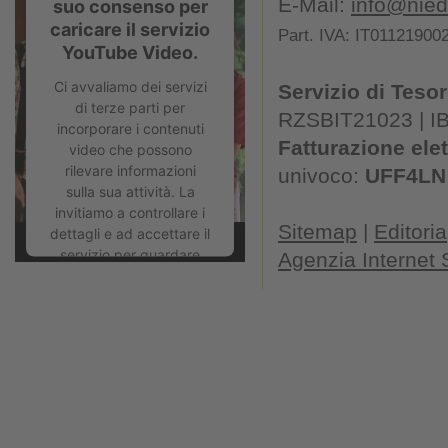
E-Mail:
info@niede
suo consenso per
caricare il servizio
Part. IVA: IT01121900
YouTube Video.
Ci avvaliamo dei servizi
Servizio di Tesor
di terze parti per
RZSBIT21023 | I
incorporare i contenuti
Fatturazione ele
video che possono
rilevare informazioni
univoco:
UFF4LN
sulla sua attività. La
invitiamo a controllare i
Sitemap
|
Editoria
dettagli e ad accettare il
servizio per guardare
Agenzia Internet
questo video.
Ulteriori informazioni
Accetta