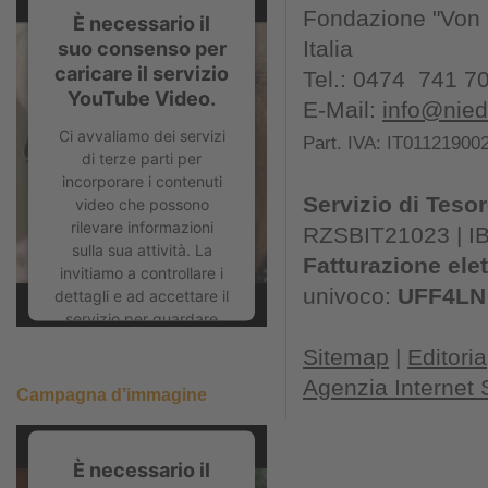
Fondazione "Von K
È necessario il
Italia
suo consenso per
caricare il servizio
Tel.: 0474 741 7
YouTube Video.
E-Mail:
info@niede
Ci avvaliamo dei servizi
Part. IVA: IT01121900
di terze parti per
incorporare i contenuti
Servizio di Tesor
video che possono
rilevare informazioni
RZSBIT21023 | I
sulla sua attività. La
Fatturazione ele
invitiamo a controllare i
univoco:
UFF4LN
dettagli e ad accettare il
servizio per guardare
questo video.
Sitemap
|
Editoria
Ulteriori informazioni
Agenzia Internet
Campagna d’immagine
Accetta
È necessario il