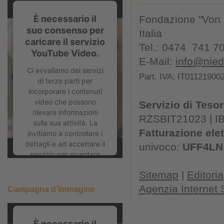
È necessario il
Fondazione "Von K
suo consenso per
Italia
caricare il servizio
Tel.: 0474 741 7
YouTube Video.
E-Mail:
info@niede
Ci avvaliamo dei servizi
Part. IVA: IT01121900
di terze parti per
incorporare i contenuti
video che possono
Servizio di Tesor
rilevare informazioni
RZSBIT21023 | I
sulla sua attività. La
Fatturazione ele
invitiamo a controllare i
dettagli e ad accettare il
univoco:
UFF4LN
servizio per guardare
questo video.
Sitemap
|
Editoria
Ulteriori informazioni
Agenzia Internet
Campagna d’immagine
Accetta
È necessario il